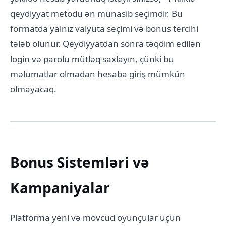
qeydiyyat metodu ən münasib seçimdir. Bu
formatda yalnız valyuta seçimi və bonus tercihi
tələb olunur. Qeydiyyatdan sonra təqdim edilən
login və parolu mütləq saxlayın, çünki bu
məlumatlar olmadan hesaba giriş mümkün
olmayacaq.
Bonus Sistemləri və
Kampaniyalar
Platforma yeni və mövcud oyunçular üçün