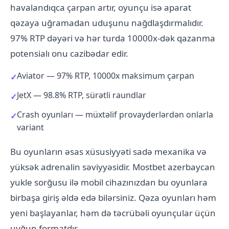
havalandıqca çarpan artır, oyunçu isə aparat
qəzaya uğramadan uduşunu nağdlaşdırmalıdır.
97% RTP dəyəri və hər turda 10000x-dək qazanma
potensialı onu cazibədar edir.
Aviator — 97% RTP, 10000x maksimum çarpan
JetX — 98.8% RTP, sürətli raundlar
Crash oyunları — müxtəlif provayderlərdən onlarla
variant
Bu oyunların əsas xüsusiyyəti sadə mexanika və
yüksək adrenalin səviyyəsidir. Mostbet azerbaycan
yukle sorğusu ilə mobil cihazınızdan bu oyunlara
birbaşa giriş əldə edə bilərsiniz. Qəza oyunları həm
yeni başlayanlar, həm də təcrübəli oyunçular üçün
uyğun formatdır.