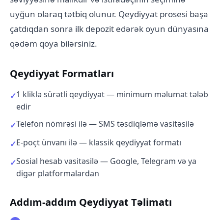
uyğun olaraq tətbiq olunur. Qeydiyyat prosesi başa
çatdıqdan sonra ilk depozit edərək oyun dünyasına
qədəm qoya bilərsiniz.
Qeydiyyat Formatları
1 kliklə sürətli qeydiyyat — minimum məlumat tələb
edir
Telefon nömrəsi ilə — SMS təsdiqləmə vasitəsilə
E-poçt ünvanı ilə — klassik qeydiyyat formatı
Sosial hesab vasitəsilə — Google, Telegram və ya
digər platformalardan
Addım-addım Qeydiyyat Təlimatı