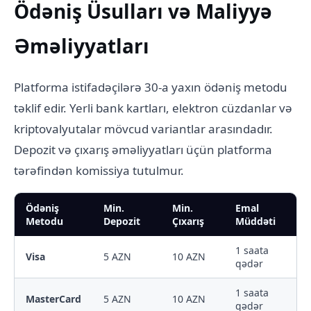
Ödəniş Üsulları və Maliyyə
Əməliyyatları
Platforma istifadəçilərə 30-a yaxın ödəniş metodu
təklif edir. Yerli bank kartları, elektron cüzdanlar və
kriptovalyutalar mövcud variantlar arasındadır.
Depozit və çıxarış əməliyyatları üçün platforma
tərəfindən komissiya tutulmur.
Ödəniş
Min.
Min.
Emal
Metodu
Depozit
Çıxarış
Müddəti
1 saata
Visa
5 AZN
10 AZN
qədər
1 saata
MasterCard
5 AZN
10 AZN
qədər