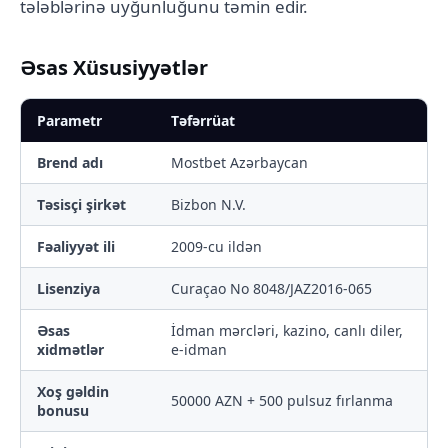
tələblərinə uyğunluğunu təmin edir.
Əsas Xüsusiyyətlər
Parametr
Təfərrüat
Brend adı
Mostbet Azərbaycan
Təsisçi şirkət
Bizbon N.V.
Fəaliyyət ili
2009-cu ildən
Lisenziya
Curaçao No 8048/JAZ2016-065
Əsas
İdman mərcləri, kazino, canlı diler,
xidmətlər
e-idman
Xoş gəldin
50000 AZN + 500 pulsuz fırlanma
bonusu