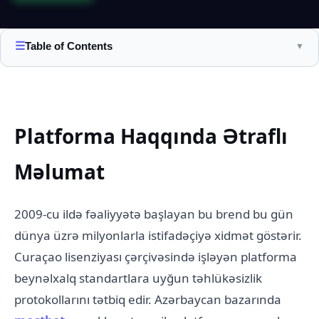
☰
Table of Contents
▼
Platforma Haqqında Ətraflı
Məlumat
2009-cu ildə fəaliyyətə başlayan bu brend bu gün
dünya üzrə milyonlarla istifadəçiyə xidmət göstərir.
Curaçao lisenziyası çərçivəsində işləyən platforma
beynəlxalq standartlara uyğun təhlükəsizlik
protokollarını tətbiq edir. Azərbaycan bazarında