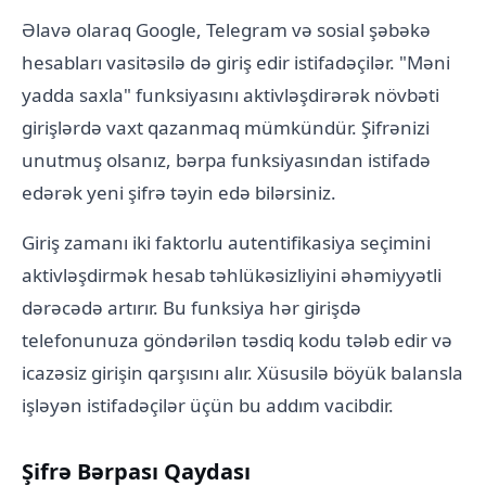
Əlavə olaraq Google, Telegram və sosial şəbəkə
hesabları vasitəsilə də giriş edir istifadəçilər. "Məni
yadda saxla" funksiyasını aktivləşdirərək növbəti
girişlərdə vaxt qazanmaq mümkündür. Şifrənizi
unutmuş olsanız, bərpa funksiyasından istifadə
edərək yeni şifrə təyin edə bilərsiniz.
Giriş zamanı iki faktorlu autentifikasiya seçimini
aktivləşdirmək hesab təhlükəsizliyini əhəmiyyətli
dərəcədə artırır. Bu funksiya hər girişdə
telefonunuza göndərilən təsdiq kodu tələb edir və
icazəsiz girişin qarşısını alır. Xüsusilə böyük balansla
işləyən istifadəçilər üçün bu addım vacibdir.
Şifrə Bərpası Qaydası