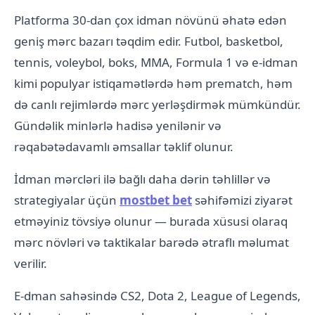
Platforma 30-dan çox idman növünü əhatə edən
geniş mərc bazarı təqdim edir. Futbol, basketbol,
tennis, voleybol, boks, MMA, Formula 1 və e-idman
kimi populyar istiqamətlərdə həm prematch, həm
də canlı rejimlərdə mərc yerləşdirmək mümkündür.
Gündəlik minlərlə hadisə yenilənir və
rəqabətədavamlı əmsallar təklif olunur.
İdman mərcləri ilə bağlı daha dərin təhlillər və
strategiyalar üçün
mostbet bet
səhifəmizi ziyarət
etməyiniz tövsiyə olunur — burada xüsusi olaraq
mərc növləri və taktikalar barədə ətraflı məlumat
verilir.
E-dman sahəsində CS2, Dota 2, League of Legends,